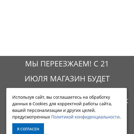
МЫ ПЕРЕЕЗЖАЕМ! С 21
ИЮЛЯ МАГАЗИН БУДЕТ
Фирменный магазин CNP
РАБОТАТЬ ПО НОВОМУ
Используя сайт, вы соглашаетесь на обработку
ИНФОРМАЦИЯ
данных в Cookies для корректной работы сайта,
АДРЕСУ. ПОДРОБНАЯ
вашей персонализации и других целей,
предусмотренных
Политикой конфиденциальности
.
О КОМПАНИИ
ИНФОРМАЦИЯ О ПЕРЕЕЗДЕ
ДОСТАВКА
Я СОГЛАСЕН
ОПЛАТА