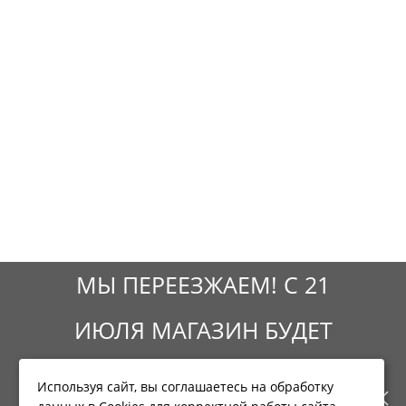
МЫ ПЕРЕЕЗЖАЕМ! С 21
ИЮЛЯ МАГАЗИН БУДЕТ
РАБОТАТЬ ПО НОВОМУ
Используя сайт, вы соглашаетесь на обработку
Фирменный магазин CNP