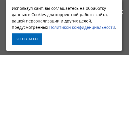
РАБОТАТЬ ПО НОВОМУ
Используя сайт, вы соглашаетесь на обработку
данных в Cookies для корректной работы сайта,
АДРЕСУ. ПОДРОБНАЯ
Фирменный магазин CNP
вашей персонализации и других целей,
предусмотренных
Политикой конфиденциальности
.
ИНФОРМАЦИЯ О ПЕРЕЕЗДЕ
ИНФОРМАЦИЯ
Я СОГЛАСЕН
ПО ССЫЛКЕ
О КОМПАНИИ
ДОСТАВКА
ОПЛАТА
УСЛОВИЯ ВОЗВРАТА
ГАРАНТИЯ И СЕРВИС
ПОЛИТИКА КОНФИДЕНЦИАЛЬНОСТИ
ПОЛЬЗОВАТЕЛЬСКОЕ СОГЛАШЕНИЕ
ДОПОЛНИТЕЛЬНО
АКЦИИ
КАРТА САЙТА
ПРАВИЛА ДЕЙСТВИЯ ПРОГРАММЫ «НАШЛИ ДЕШЕВЛЕ?»