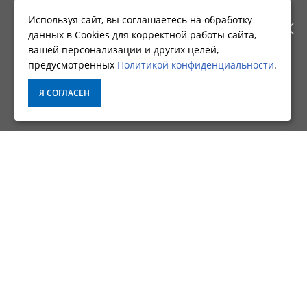
РАБОТАТЬ ПО НОВОМУ
Используя сайт, вы соглашаетесь на обработку
данных в Cookies для корректной работы сайта,
АДРЕСУ. ПОДРОБНАЯ
Фирменный магазин CNP
вашей персонализации и других целей,
предусмотренных
Политикой конфиденциальности
.
ИНФОРМАЦИЯ О ПЕРЕЕЗДЕ
ИНФОРМАЦИЯ
Я СОГЛАСЕН
ПО ССЫЛКЕ
О КОМПАНИИ
ДОСТАВКА
ОПЛАТА
УСЛОВИЯ ВОЗВРАТА
ГАРАНТИЯ И СЕРВИС
ПОЛИТИКА КОНФИДЕНЦИАЛЬНОСТИ
ПОЛЬЗОВАТЕЛЬСКОЕ СОГЛАШЕНИЕ
ДОПОЛНИТЕЛЬНО
АКЦИИ
КАРТА САЙТА
ПРАВИЛА ДЕЙСТВИЯ ПРОГРАММЫ «НАШЛИ ДЕШЕВЛЕ?»